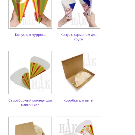
Конус для чурроса
Конус с карманом для
соуса
Самосборный конверт для
Коробка для питы
блинчиков