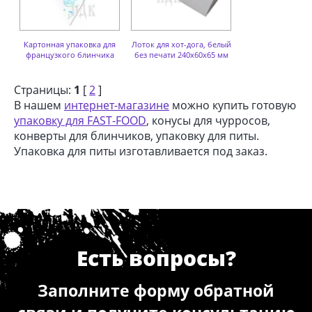
Картонная упаковка для
Лоток для хот-дога, белый
французкого блинчика
без печати 240х60х65 мм
Страницы:
1
[
2
]
В нашем
интернет-магазине
можно купить готовую
упаковку для FAST-FOOD
, конусы для чурросов,
конверты для блинчиков, упаковку для питы.
Упаковка для питы изготавливается под заказ.
Есть вопросы?
Заполните форму обратной